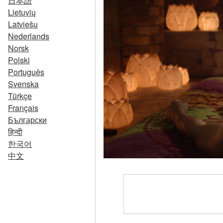
日本語
Lietuvių
Latviešu
Nederlands
Norsk
Polski
Português
Svenska
Türkçe
Français
Български
हिन्दी
한국어
中文