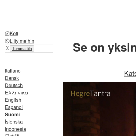
Koti
Liity meihin
Se on yksi
Tumma tila
Italiano
Kat
Dansk
Deutsch
Ελληνικά
English
Español
Suomi
Íslenska
Indonesia