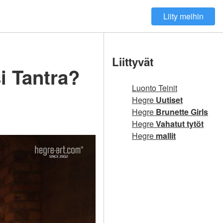
Liity meihin
Liittyvät
i Tantra?
Luonto Teinit
Hegre
Uutiset
Hegre
Brunette Girls
Hegre
Vahatut tytöt
Hegre
mallit