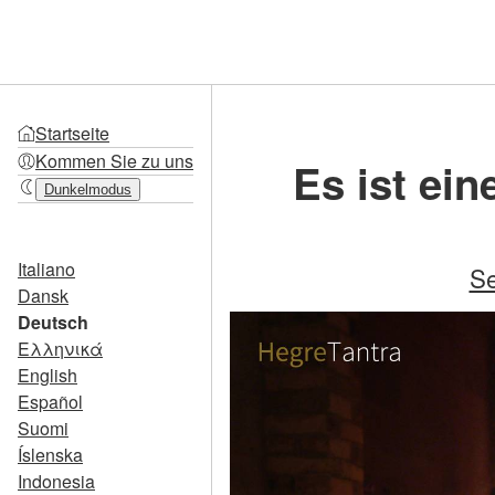
Startseite
Kommen Sie zu uns
Es ist ei
Dunkelmodus
Italiano
Se
Dansk
Deutsch
Ελληνικά
English
Español
Suomi
Íslenska
Indonesia