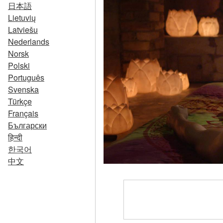
日本語
Lietuvių
Latviešu
Nederlands
Norsk
Polski
Português
Svenska
Türkçe
Français
Български
हिन्दी
한국어
中文