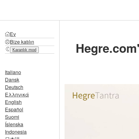
Ev
Bize katılın
Hegre.com'
Karanlık mod
Italiano
Dansk
Deutsch
Ελληνικά
English
Español
Suomi
Íslenska
Indonesia