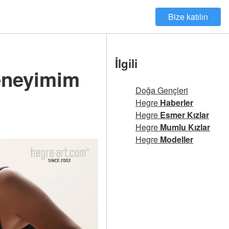
Bize katılın
İlgili
deneyimim
Doğa Gençleri
Hegre
Haberler
Hegre
Esmer Kızlar
Hegre
Mumlu Kızlar
Hegre
Modeller