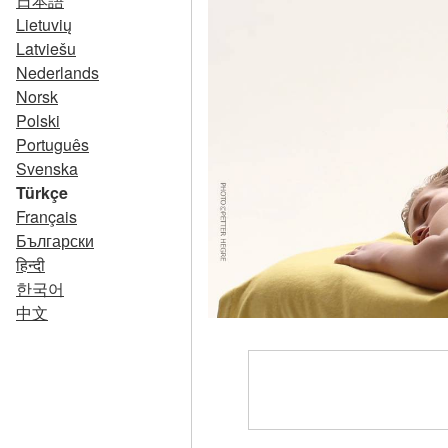
日本語
Lietuvių
Latviešu
Nederlands
Norsk
Polski
Português
Svenska
Türkçe
Français
Български
हिन्दी
한국어
中文