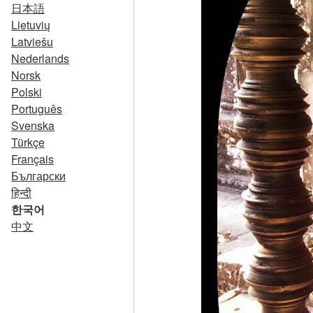
日本語
Lietuvių
Latviešu
Nederlands
Norsk
Polski
Português
Svenska
Türkçe
Français
Български
हिन्दी
한국어
中文