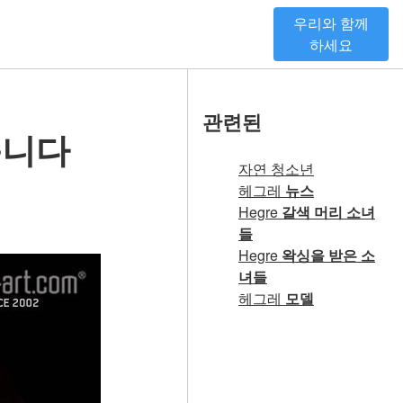
우리와 함께
하세요
관련된
습니다
자연 청소년
헤그레
뉴스
Hegre
갈색 머리 소녀
들
Hegre
왁싱을 받은 소
녀들
헤그레
모델