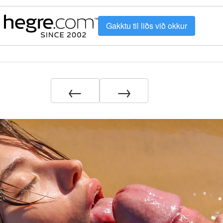
Gakktu til liðs við okkur
←
→