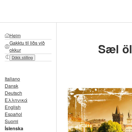
Heim
Gakktu til liðs við
Sæl öl
okkur
Dökk stilling
Italiano
Dansk
Deutsch
Ελληνικά
English
Español
Suomi
Íslenska