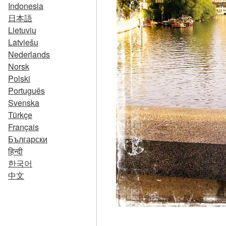
Indonesia
日本語
Lietuvių
Latviešu
Nederlands
Norsk
Polski
Português
Svenska
Türkçe
Français
Български
हिन्दी
한국어
中文