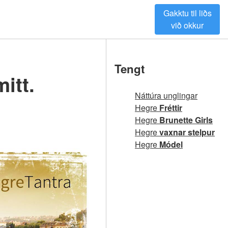
Gakktu til liðs
við okkur
Tengt
itt.
Náttúra unglingar
Hegre
Fréttir
Hegre
Brunette Girls
Hegre
vaxnar stelpur
Hegre
Módel