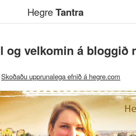
Hegre
Tantra
l og velkomin á bloggið m
Skoðaðu upprunalega efnið á hegre.com